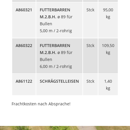
A860321
FUTTERBARREN
Stck
95,00
378
M.2.B.H.
ø 89 für
kg
Bullen
5,00 m / 2-rohrig
A860322
FUTTERBARREN
Stck
109,50
449
M.2.B.H.
ø 89 für
kg
Bullen
6,00 m / 2-rohrig
A861122
SCHRÄGSTELLEISEN
Stck
1,40
23
kg
Frachtkosten nach Absprache!