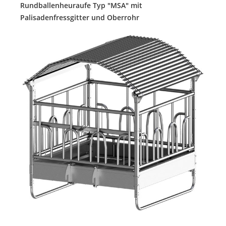
Rundballenheuraufe Typ "MSA" mit
Palisadenfressgitter und Oberrohr