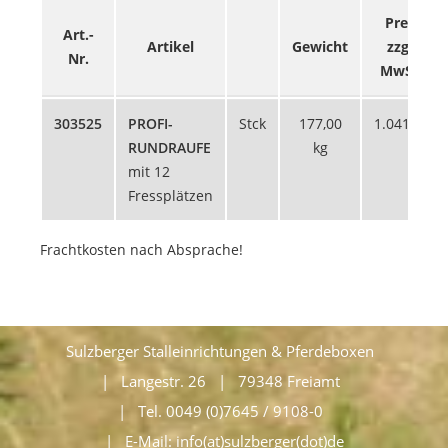
Preis
Art.-
Artikel
Gewicht
zzgl.
Nr.
MwSt.
303525
PROFI-
Stck
177,00
1.041,18
RUNDRAUFE
kg
€
mit 12
Fressplätzen
Frachtkosten nach Absprache!
Sulzberger Stalleinrichtungen & Pferdeboxen
Langestr. 26
79348 Freiamt
Tel. 0049 (0)7645 / 9108-0
E-Mail:
info(at)sulzberger(dot)de